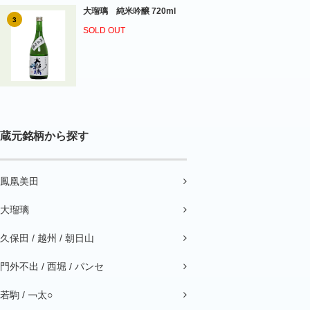
大瑠璃 純米吟醸 720ml
3
SOLD OUT
蔵元銘柄から探す
鳳凰美田
大瑠璃
久保田 / 越州 / 朝日山
門外不出 / 西堀 / パンセ
若駒 / ￢太○