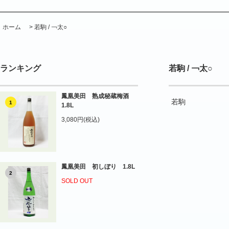
ホーム
>
若駒 / ￢太○
ランキング
若駒 / ￢太○
鳳凰美田 熟成秘蔵梅酒
若駒
1
1.8L
3,080円(税込)
鳳凰美田 初しぼり 1.8L
2
SOLD OUT