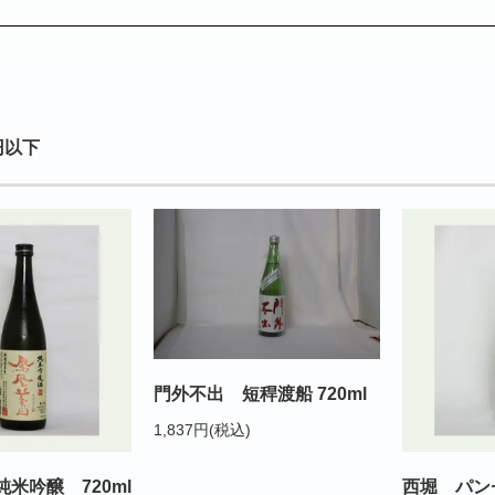
円以下
門外不出 短稈渡船 720ml
1,837円(税込)
米吟醸 720ml
西堀 パン