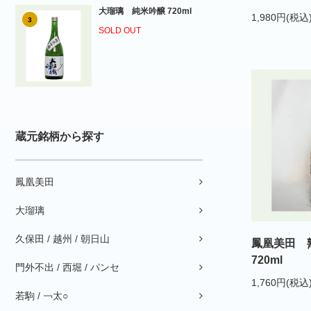
大瑠璃 純米吟醸 720ml
1,980円(税込
3
SOLD OUT
蔵元銘柄から探す
鳳凰美田
大瑠璃
久保田 / 越州 / 朝日山
鳳凰美田
720ml
門外不出 / 西堀 / パンセ
1,760円(税込
若駒 / ￢太○