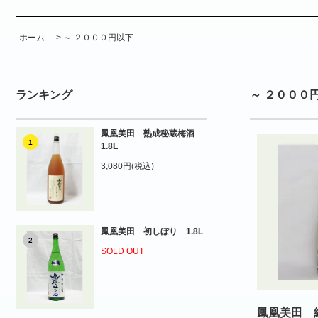
ホーム
>
～ ２０００円以下
ランキング
～ ２０００
鳳凰美田 熟成秘蔵梅酒
1
1.8L
3,080円(税込)
鳳凰美田 初しぼり 1.8L
2
SOLD OUT
鳳凰美田 純