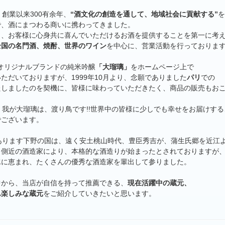
創業以来300有余年、
“酒文化の創造を通して、地域社会に貢献する”
を
で、酒にまつわる商いに携わってきました。
も、お客様に心身共に喜んでいただけるお酒を提供することを第一に考
全国の名門酒、焼酎、世界のワイン
を中心に、営業活動を行っておりま
オリジナルブランドの純米吟醸
「大瑠璃」
をホームページ上で
ただいておりますが、1999年10月より、念願でありました
パリ
での
たしましたのを契機に、皆様に味わっていただきたく、商品の販売もお
我が大瑠璃は、渡り鳥です!!世界中の皆様に少しでも幸せをお届けする
でございます。
ります下野の国は、遠く安土桃山時代、豊臣秀吉が、蒲生氏郷を近江
、側近の酒造家により、本格的な酒造りが始まったとされておりますが
水に恵まれ、たくさんの優秀な酒造家を輩出して参りました。
中から、当店が自信を持って推薦できる、
現在活躍中の蔵元、
ん楽しみな蔵元
をご紹介していきたいと思います。