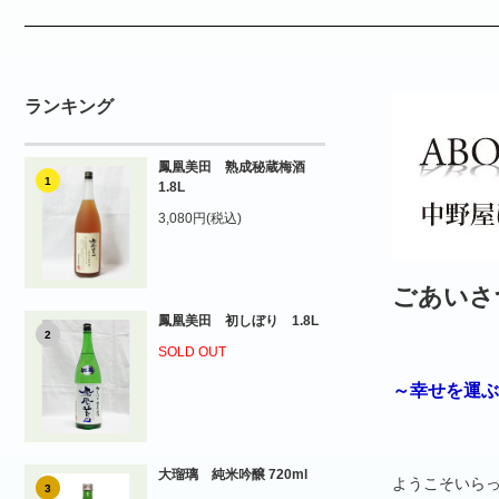
ランキング
鳳凰美田 熟成秘蔵梅酒
1
1.8L
3,080円(税込)
ごあいさ
鳳凰美田 初しぼり 1.8L
2
SOLD OUT
～幸せを運ぶ
大瑠璃 純米吟醸 720ml
ようこそいら
3