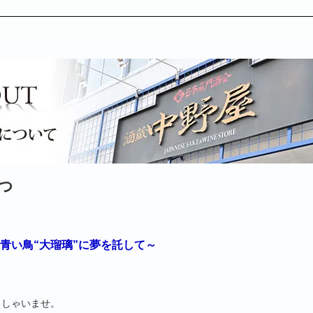
つ
青い鳥“大瑠璃”に夢を託して～
っしゃいませ。