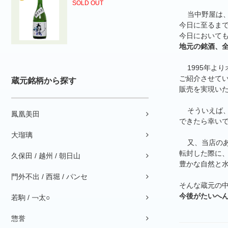
SOLD OUT
当中野屋は、
今日に至るま
今日において
地元の銘酒、
1995年より
ご紹介させてい
蔵元銘柄から探す
販売を実現い
そういえば、
鳳凰美田
できたら幸い
大瑠璃
又、当店のあ
転封した際に
久保田 / 越州 / 朝日山
豊かな自然と
門外不出 / 西堀 / パンセ
そんな蔵元の
今後がたいへ
若駒 / ￢太○
惣誉