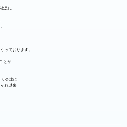
社是に
え
す。
こなっております。
ことが
より会津に
、それ以来