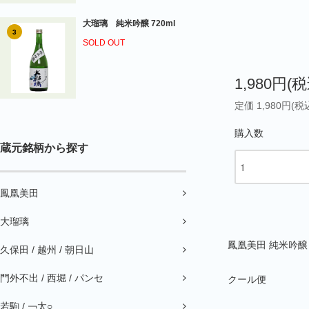
大瑠璃 純米吟醸 720ml
3
SOLD OUT
1,980円(税
定価 1,980円(税
購入数
蔵元銘柄から探す
鳳凰美田
大瑠璃
鳳凰美田 純米吟醸
久保田 / 越州 / 朝日山
門外不出 / 西堀 / パンセ
クール便
若駒 / ￢太○