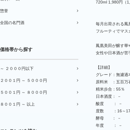
720ml 1,980円（
惣誉
全国の名門酒
毎月出荷される鳳
フルーティでマス
鳳凰美田が醸す華
価格帯から探す
女性や日本酒が苦
【詳細】
～ ２０００円以下
グレード：無濾過
２００１円 ～ ５０００円
原料米 ：五百万
精米歩合：55％
５００１円 ～ ８０００円
日本酒度： －
酸度 ： －
８００１円 ～ 以上
度数 ：16～1
酵母 ： －
年度 ： －