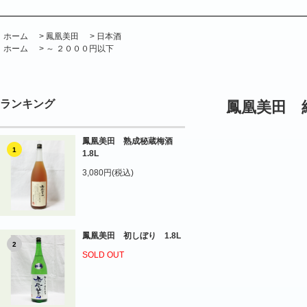
ホーム
>
鳳凰美田
>
日本酒
ホーム
>
～ ２０００円以下
ランキング
鳳凰美田 純
鳳凰美田 熟成秘蔵梅酒
1
1.8L
3,080円(税込)
鳳凰美田 初しぼり 1.8L
2
SOLD OUT