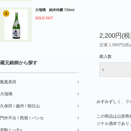
大瑠璃 純米吟醸 720ml
3
SOLD OUT
2,200円(税
定価 1,980円(税
購入数
蔵元銘柄から探す
鳳凰美田
大瑠璃
みずみずしく、フ
久保田 / 越州 / 朝日山
この商品は山形県
門外不出 / 西堀 / パンセ
ジナル酒米であり
若駒 / ￢太○