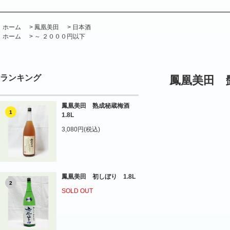
ホーム
>
鳳凰美田
>
日本酒
ホーム
>
～ ２０００円以下
ランキング
鳳凰美田 髭
鳳凰美田 熟成秘蔵梅酒
1
1.8L
3,080円(税込)
鳳凰美田 初しぼり 1.8L
2
SOLD OUT