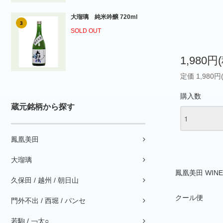
大瑠璃 純米吟醸 720ml
3
SOLD OUT
1,980円
定価 1,980円
購入数
蔵元銘柄から探す
鳳凰美田
大瑠璃
鳳凰美田 WINE
久保田 / 越州 / 朝日山
クール便
門外不出 / 西堀 / パンセ
若駒 / ￢太○