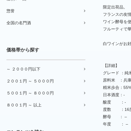
限定出荷品。
惣誉
フランスの友
ワイン酵母を
全国の名門酒
フルーティで
白ワインがお
価格帯から探す
【詳細】
～ ２０００円以下
グレード ：純
原料米 ：兵
２００１円 ～ ５０００円
精米歩合：55
５００１円 ～ ８０００円
日本酒度：-
酸度 ：-
８００１円 ～ 以上
度数 ：16
酵母 ： –
年度 ： –