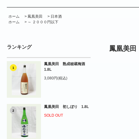
ホーム
>
鳳凰美田
>
日本酒
ホーム
>
～ ２０００円以下
ランキング
鳳凰美田 
鳳凰美田 熟成秘蔵梅酒
1
1.8L
3,080円(税込)
鳳凰美田 初しぼり 1.8L
2
SOLD OUT