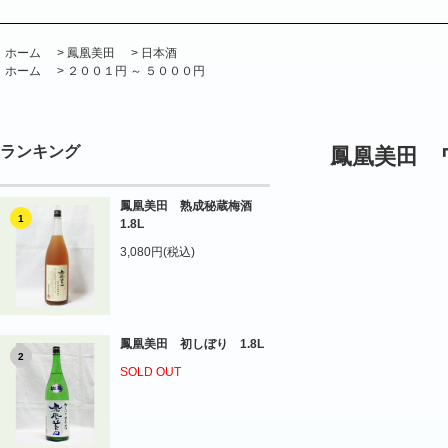
ホーム
>
鳳凰美田
>
日本酒
ホーム
>
２００１円 ～ ５０００円
ランキング
鳳凰美田 ワ
鳳凰美田 熟成秘蔵梅酒
1
1.8L
3,080円(税込)
鳳凰美田 初しぼり 1.8L
2
SOLD OUT