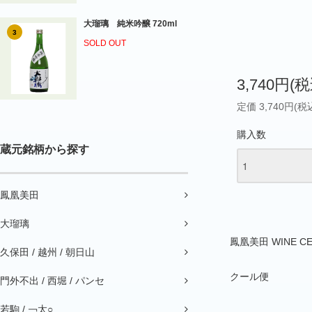
大瑠璃 純米吟醸 720ml
3
SOLD OUT
3,740円(税
定価 3,740円(税
購入数
蔵元銘柄から探す
鳳凰美田
大瑠璃
鳳凰美田 WINE CE
久保田 / 越州 / 朝日山
クール便
門外不出 / 西堀 / パンセ
若駒 / ￢太○