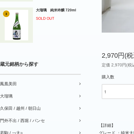
大瑠璃 純米吟醸 720ml
3
SOLD OUT
2,970円(税
蔵元銘柄から探す
定価 2,970円(税
購入数
鳳凰美田
大瑠璃
久保田 / 越州 / 朝日山
門外不出 / 西堀 / パンセ
【詳細】
若駒 / ￢太○
グレード ：純米大