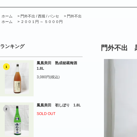
ホーム
>
門外不出 / 西堀 / パンセ
>
門外不出
ホーム
>
２００１円 ～ ５０００円
ランキング
門外不出 
鳳凰美田 熟成秘蔵梅酒
1
1.8L
3,080円(税込)
鳳凰美田 初しぼり 1.8L
2
SOLD OUT