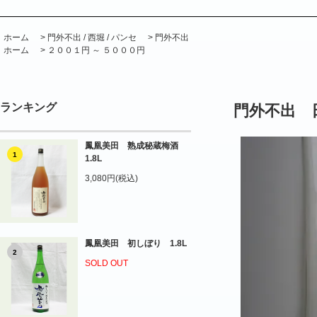
ホーム
>
門外不出 / 西堀 / パンセ
>
門外不出
ホーム
>
２００１円 ～ ５０００円
ランキング
門外不出 
鳳凰美田 熟成秘蔵梅酒
1
1.8L
3,080円(税込)
鳳凰美田 初しぼり 1.8L
2
SOLD OUT