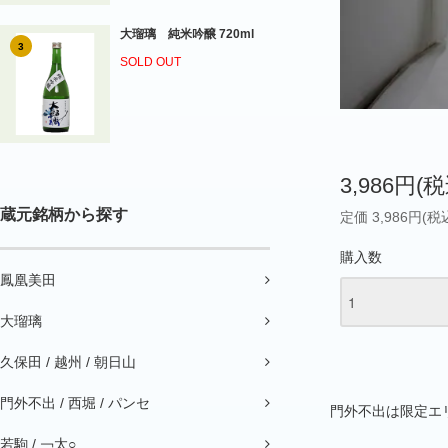
大瑠璃 純米吟醸 720ml
3
SOLD OUT
3,986円(税
蔵元銘柄から探す
定価 3,986円(税
購入数
鳳凰美田
大瑠璃
久保田 / 越州 / 朝日山
門外不出 / 西堀 / パンセ
門外不出は限定エ
若駒 / ￢太○