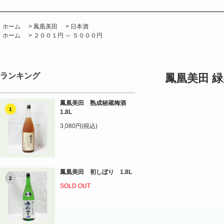
ホーム
>
鳳凰美田
>
日本酒
ホーム
>
２００１円 ～ ５０００円
ランキング
鳳凰美田 緑
鳳凰美田 熟成秘蔵梅酒
1
1.8L
3,080円(税込)
鳳凰美田 初しぼり 1.8L
2
SOLD OUT