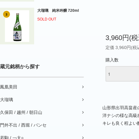
大瑠璃 純米吟醸 720ml
3
SOLD OUT
3,960円(税
定価 3,960円(税
購入数
蔵元銘柄から探す
鳳凰美田
大瑠璃
山形県出羽高畠産の
久保田 / 越州 / 朝日山
洋ナシの様な高級
キレも良く程よい
門外不出 / 西堀 / パンセ
若駒 / ￢太○