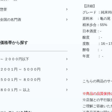
【詳細】
惣誉
グレード ：純米吟
原料米 ：亀の尾
全国の名門酒
精米歩合：55%
日本酒度：-
酸度 ：-
価格帯から探す
度数 ：16～1
酵母 ： -
年度 ： -
～ ２０００円以下
２００１円 ～ ５０００円
５００１円 ～ ８０００円
こちらの商品のサイ
８００１円 ～ 以上
※商品の品質保持
※店舗との平行販
ご理解ご容赦いた