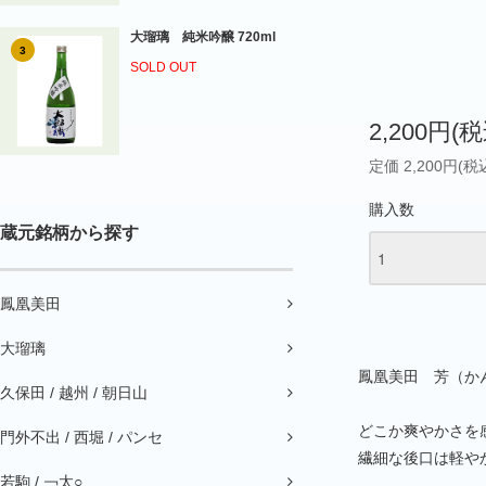
大瑠璃 純米吟醸 720ml
3
SOLD OUT
2,200円(税
定価 2,200円(税
購入数
蔵元銘柄から探す
鳳凰美田
大瑠璃
鳳凰美田 芳（か
久保田 / 越州 / 朝日山
どこか爽やかさを
門外不出 / 西堀 / パンセ
繊細な後口は軽や
若駒 / ￢太○