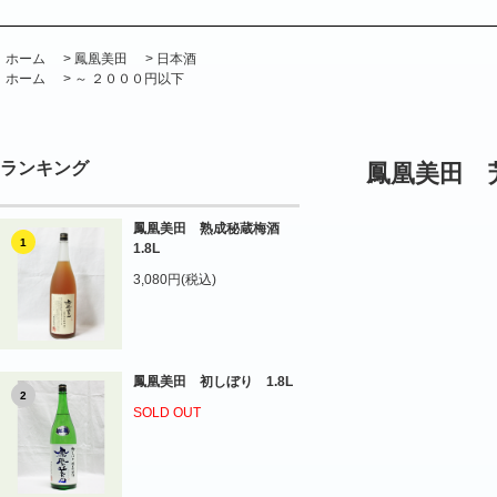
ホーム
>
鳳凰美田
>
日本酒
ホーム
>
～ ２０００円以下
ランキング
鳳凰美田 芳
鳳凰美田 熟成秘蔵梅酒
1
1.8L
3,080円(税込)
鳳凰美田 初しぼり 1.8L
2
SOLD OUT