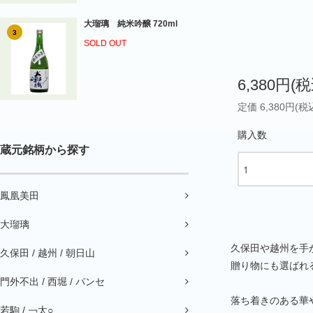
大瑠璃 純米吟醸 720ml
3
SOLD OUT
6,380円(税
定価 6,380円(税
購入数
蔵元銘柄から探す
鳳凰美田
大瑠璃
久保田や越州を手
久保田 / 越州 / 朝日山
贈り物にも選ばれ
門外不出 / 西堀 / パンセ
落ち着きのある華
若駒 / ￢太○