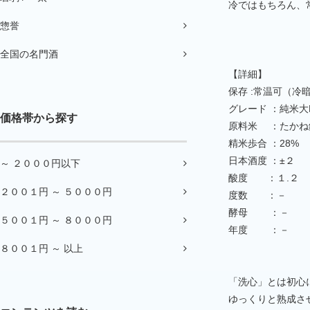
冷ではもちろん、
惣誉
全国の名門酒
【詳細】
保存 :常温可（冷
グレード ：純米大
価格帯から探す
原料米 ：たかね
精米歩合 ：28%
日本酒度 ：±２
～ ２０００円以下
酸度 ：１.２
２００１円 ～ ５０００円
度数 ：－
酵母 ：－
５００１円 ～ ８０００円
年度 ：－
８００１円 ～ 以上
「洗心」とは初心
ゆっくりと熟成さ