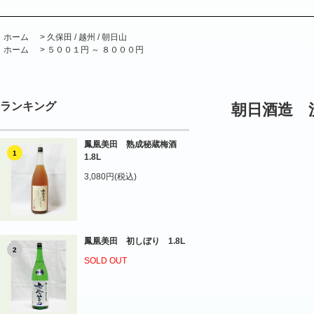
ホーム
>
久保田 / 越州 / 朝日山
ホーム
>
５００１円 ～ ８０００円
ランキング
朝日酒造 洗
鳳凰美田 熟成秘蔵梅酒
1
1.8L
3,080円(税込)
鳳凰美田 初しぼり 1.8L
2
SOLD OUT