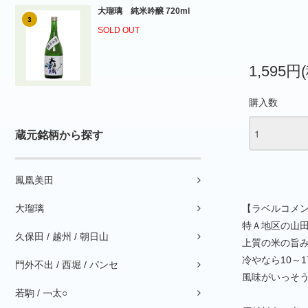
大瑠璃 純米吟醸 720ml
3
SOLD OUT
1,595円
購入数
蔵元銘柄から探す
鳳凰美田
大瑠璃
【ラベルコメ
特Ａ地区の山田
久保田 / 越州 / 朝日山
上質の米の旨
冷やなら10～
門外不出 / 西堀 / パンセ
風味がいっそ
若駒 / ￢太○