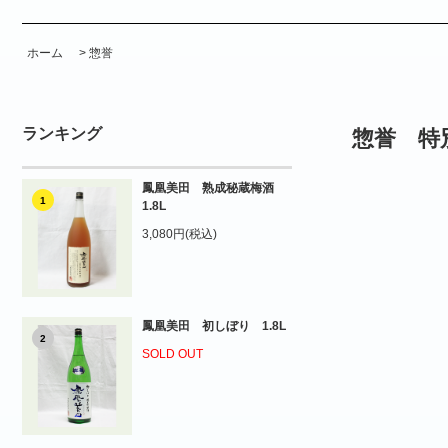
ホーム
>
惣誉
ランキング
惣誉 特別
鳳凰美田 熟成秘蔵梅酒
1
1.8L
3,080円(税込)
鳳凰美田 初しぼり 1.8L
2
SOLD OUT