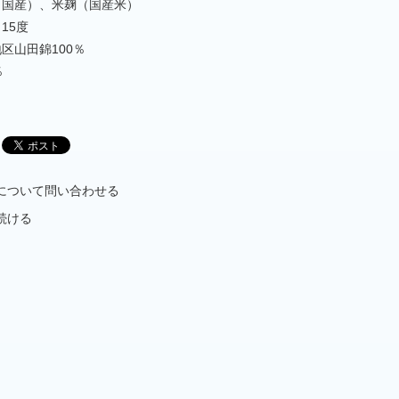
（国産）、米麹（国産米）
15度
区山田錦100％
％
について問い合わせる
続ける