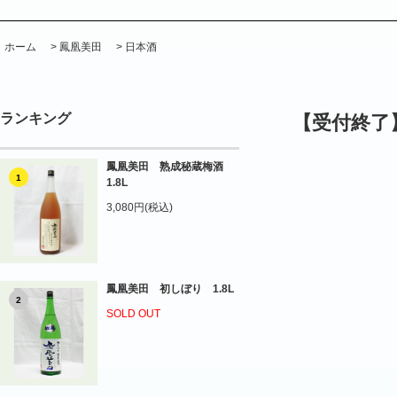
ホーム
>
鳳凰美田
>
日本酒
ランキング
【受付終了
鳳凰美田 熟成秘蔵梅酒
1
1.8L
3,080円(税込)
鳳凰美田 初しぼり 1.8L
2
SOLD OUT