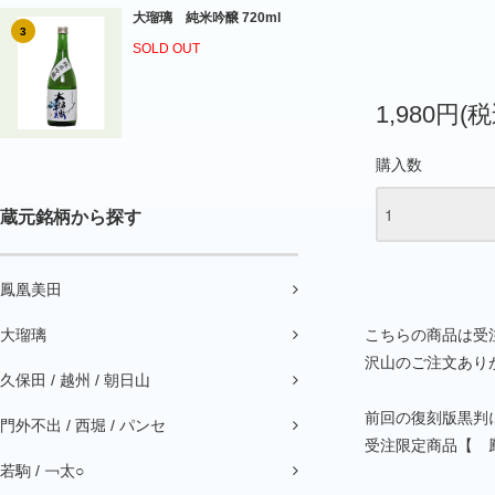
大瑠璃 純米吟醸 720ml
3
SOLD OUT
1,980円(税
購入数
蔵元銘柄から探す
鳳凰美田
大瑠璃
こちらの商品は受
沢山のご注文あり
久保田 / 越州 / 朝日山
前回の復刻版黒判
門外不出 / 西堀 / パンセ
受注限定商品【 
若駒 / ￢太○