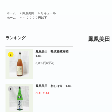
ホーム
>
鳳凰美田
>
リキュール
ホーム
>
～ ２０００円以下
ランキング
鳳凰美田
鳳凰美田 熟成秘蔵梅酒
1
1.8L
3,080円(税込)
鳳凰美田 初しぼり 1.8L
2
SOLD OUT