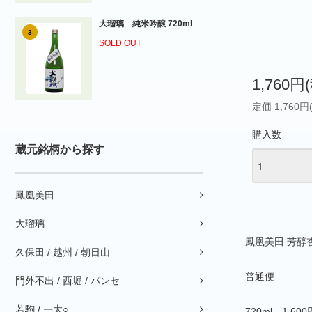
大瑠璃 純米吟醸 720ml
3
SOLD OUT
1,760円
定価 1,760円
購入数
蔵元銘柄から探す
鳳凰美田
大瑠璃
鳳凰美田 芳醇
久保田 / 越州 / 朝日山
普通便
門外不出 / 西堀 / パンセ
若駒 / ￢太○
720ml 1,60