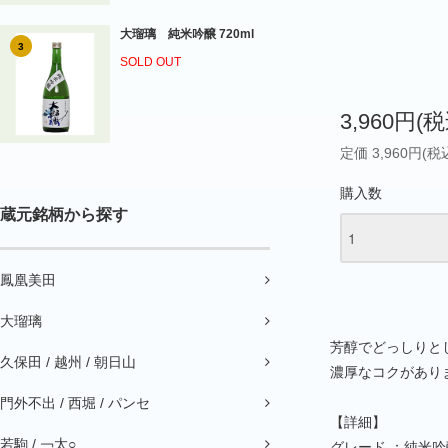
大瑠璃 純米吟醸 720ml
3
SOLD OUT
3,960円(税
定価 3,960円(税
購入数
蔵元銘柄から探す
鳳凰美田
大瑠璃
芳醇でどっしりと
久保田 / 越州 / 朝日山
濃厚なコクがあり
門外不出 / 西堀 / パンセ
【詳細】
若駒 / ￢太○
グレード ：純米吟