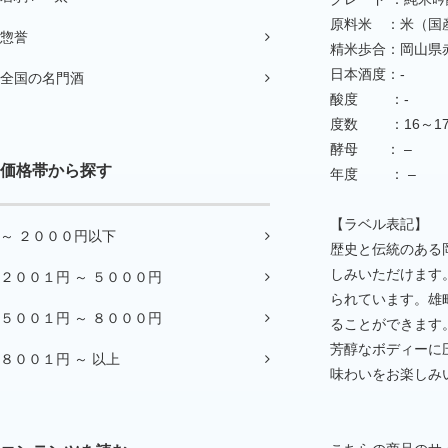
原料米 ：米（国
惣誉
精米歩合：岡山県赤
日本酒度：-
全国の名門酒
酸度 ：-
度数 ：16～1
酵母 ： –
価格帯から探す
年度 ： –
【ラベル表記】
～ ２０００円以下
歴史と伝統のある
しみいただけます
２００１円 ～ ５０００円
られています。雄
５００１円 ～ ８０００円
ることができます
芳醇なボディーに
８００１円 ～ 以上
味わいをお楽しみ