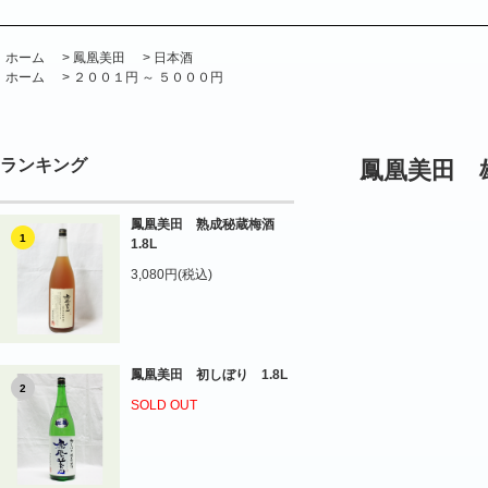
ホーム
>
鳳凰美田
>
日本酒
ホーム
>
２００１円 ～ ５０００円
ランキング
鳳凰美田 雄
鳳凰美田 熟成秘蔵梅酒
1
1.8L
3,080円(税込)
鳳凰美田 初しぼり 1.8L
2
SOLD OUT