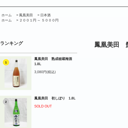
ホーム
>
鳳凰美田
>
日本酒
ホーム
>
２００１円 ～ ５０００円
ランキング
鳳凰美田 髭
鳳凰美田 熟成秘蔵梅酒
1
1.8L
3,080円(税込)
鳳凰美田 初しぼり 1.8L
2
SOLD OUT