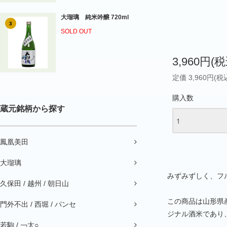
大瑠璃 純米吟醸 720ml
3
SOLD OUT
3,960円(税
定価 3,960円(税
購入数
蔵元銘柄から探す
鳳凰美田
大瑠璃
みずみずしく、フ
久保田 / 越州 / 朝日山
この商品は山形県
門外不出 / 西堀 / パンセ
ジナル酒米であり
若駒 / ￢太○