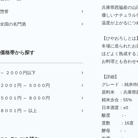
兵庫県西脇産の山
惣誉
優しいナチュラル
温度が上がるにつ
全国の名門酒
【ひやおろしとは
冬場に造られたお
価格帯から探す
ほどよく熟成する
お料理とも合わせ
～ ２０００円以下
【詳細】
グレード ：純米吟
２００１円 ～ ５０００円
原料米 ：兵庫県
５００１円 ～ ８０００円
精米歩合：55%
日本酒度：±0
８００１円 ～ 以上
酸度 ：-
度数 ：16度
酵母 ： -