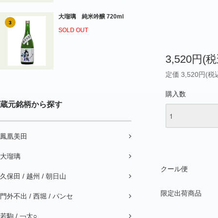
大瑠璃 純米吟醸 720ml
3
SOLD OUT
3,520円(税
定価 3,520円(税
購入数
蔵元銘柄から探す
鳳凰美田
大瑠璃
クール便
久保田 / 越州 / 朝日山
限定出荷商品
門外不出 / 西堀 / パンセ
若駒 / ￢太○