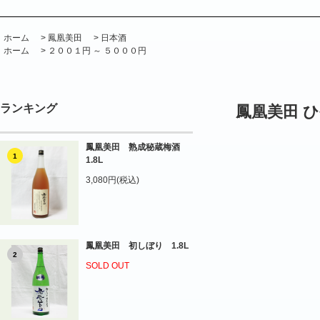
ホーム
>
鳳凰美田
>
日本酒
ホーム
>
２００１円 ～ ５０００円
ランキング
鳳凰美田 ひ
鳳凰美田 熟成秘蔵梅酒
1
1.8L
3,080円(税込)
鳳凰美田 初しぼり 1.8L
2
SOLD OUT